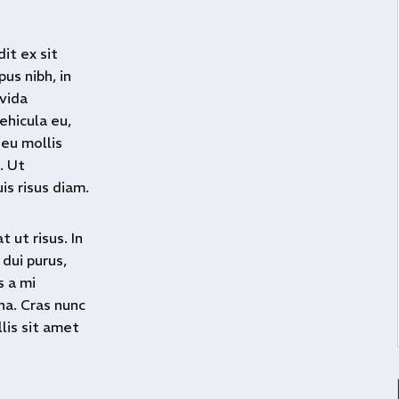
it ex sit
us nibh, in
avida
ehicula eu,
 eu mollis
. Ut
s risus diam.
 ut risus. In
dui purus,
s a mi
na. Cras nunc
llis sit amet