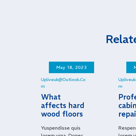
Relat
May 18, 2023
Upliveuk@outlook.co
Upliveu
M
M
What
Prof
affects hard
cabi
wood floors
repai
Yuspendisse quis
Respend
lorem urna. Donec
lorem u