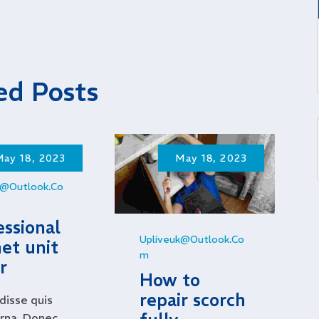
ed Posts
May 18, 2023
May 18, 2023
k@outlook.co
essional
Upliveuk@outlook.co
net unit
M
r
How to
repair scorch
isse quis
rna. Donec