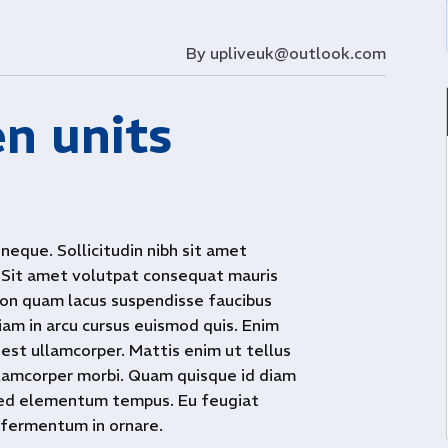
By
upliveuk@outlook.com
n units
neque. Sollicitudin nibh sit amet
. Sit amet volutpat consequat mauris
non quam lacus suspendisse faucibus
am in arcu cursus euismod quis. Enim
 est ullamcorper. Mattis enim ut tellus
llamcorper morbi. Quam quisque id diam
 sed elementum tempus. Eu feugiat
e fermentum in ornare.